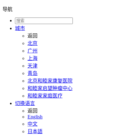
导航
城市
返回
北京
广州
上海
天津
青岛
北京和睦家康复医院
和睦家启望肿瘤中心
和睦家家庭医疗
切换语言
返回
English
中文
日本語