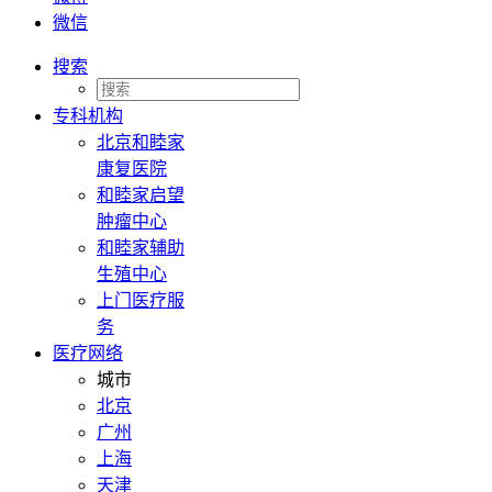
微信
搜索
专科机构
北京和睦家
康复医院
和睦家启望
肿瘤中心
和睦家辅助
生殖中心
上门医疗服
务
医疗网络
城市
北京
广州
上海
天津