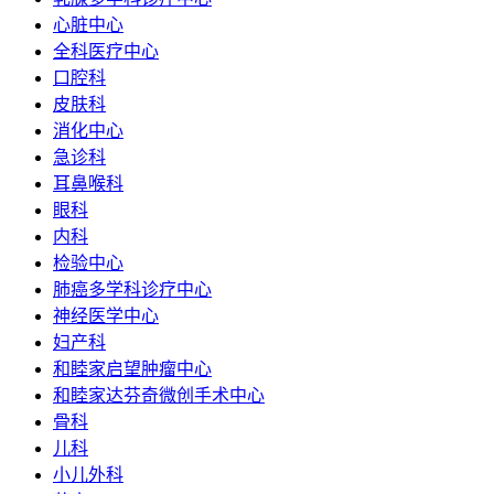
心脏中心
全科医疗中心
口腔科
皮肤科
消化中心
急诊科
耳鼻喉科
眼科
内科
检验中心
肺癌多学科诊疗中心
神经医学中心
妇产科
和睦家启望肿瘤中心
和睦家达芬奇微创手术中心
骨科
儿科
小儿外科