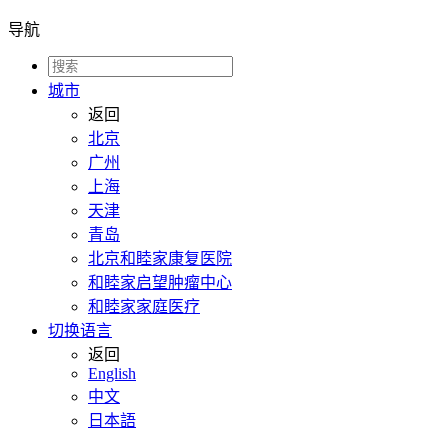
导航
城市
返回
北京
广州
上海
天津
青岛
北京和睦家康复医院
和睦家启望肿瘤中心
和睦家家庭医疗
切换语言
返回
English
中文
日本語