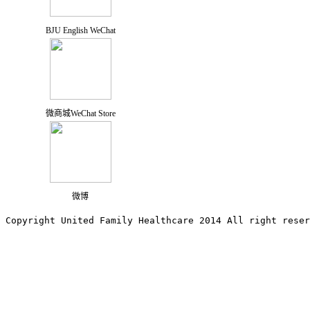
BJU English WeChat
微商城WeChat Store
微博
Copyright United Family Healthcare 2014 All right re