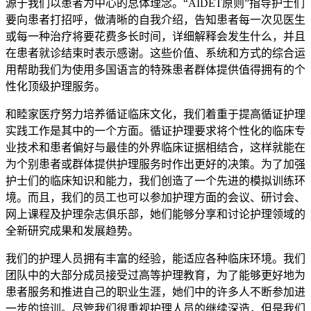
源于我们以患者为中心的总体理念。“AIDET原则”指导护士们
要向患者打招呼，做清晰的自我介绍，告知患者每一次见医生
或每一种治疗将要花费多长时间，详细解释会发生什么，并且
在患者就诊结束时表示感谢。这些价值、系统和方式的综合运
用帮助我们为使用多国语言的特殊患者群体提供值得拥有的个
性化顶级护理服务。
和睦家医疗努力培养循证临床文化，我们着重于提高循证护理
实践工作是其中的一个方面。循证护理要求将个性化的临床专
业技术和患者偏好与最佳的外界临床证据相结合，这样就能在
为个别患者或群体提供护理服务时作出更好的决策。为了加强
护士们的临床知识和能力，我们创造了一个先进的模拟训练环
境。而且，我们的员工也可以参加护理方面的会议、研讨会、
网上课程及护理杂志俱乐部，她们能够分享和讨论护理领域的
全新研究成果和发展趋势。
我们的护理人员拥有丰富的经验，能适应各种临床环境。我们
团队中的大部分成员接受过高等护理教育，为了能够更好地为
患者服务和推进自己的职业生涯，她们中的许多人不断参加进
一步的培训。尽管我们很重视护理人员的继续深造，但是我们