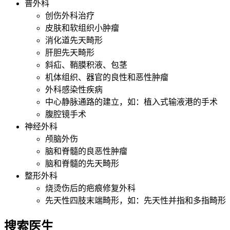
普外科
创伤外科治疗
皮肤和软组织小肿瘤
消化道先天畸形
肝胆先天畸形
斜疝、鞘膜积液、包茎
机体组织、器官的良性和恶性肿瘤
外科感染性疾病
中心静脉通路的建立，如：植入式输液港的手术
腹腔镜手术
神经外科
颅脑外伤
脑和脊髓的良恶性肿瘤
脑和脊髓的先天畸形
整形外科
烧烫伤后的疤痕修复外科
先天性四肢末端畸形，如：先天性并指和多指畸形
搜索医生