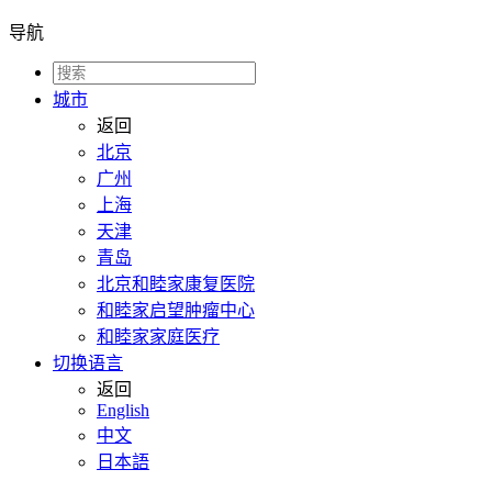
导航
城市
返回
北京
广州
上海
天津
青岛
北京和睦家康复医院
和睦家启望肿瘤中心
和睦家家庭医疗
切换语言
返回
English
中文
日本語