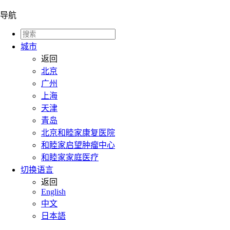
导航
城市
返回
北京
广州
上海
天津
青岛
北京和睦家康复医院
和睦家启望肿瘤中心
和睦家家庭医疗
切换语言
返回
English
中文
日本語