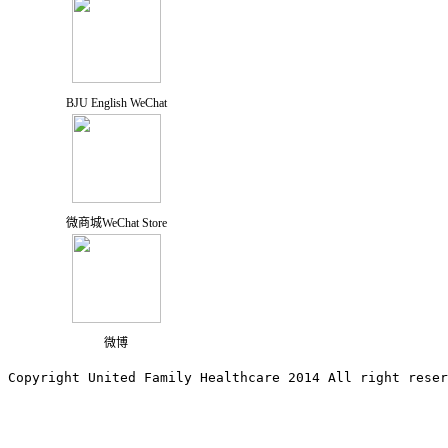
BJU English WeChat
微商城WeChat Store
微博
Copyright United Family Healthcare 2014 All right re