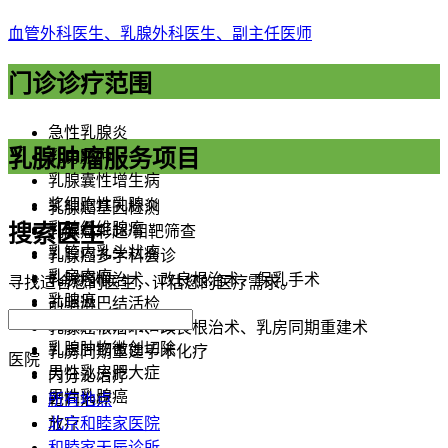
血管外科医生、乳腺外科医生、副主任医师
门诊诊疗范围
急性乳腺炎
乳腺肿瘤服务项目
乳房脓肿
乳腺囊性增生病
浆细胞性乳腺炎
乳腺癌基因检测
乳腺纤维腺瘤
搜索医生
乳腺癌彩超/钼靶筛查
乳管内乳头状瘤
乳腺癌多学科会诊
乳房肉瘤
乳腺癌根治术、改良根治术、保乳手术
寻找适合您的医生，评估您的医疗需求。
乳腺癌
前哨淋巴结活检
乳腺肿物穿刺活检
乳腺癌根治术、改良根治术、乳房同期重建术
乳腺肿物微创切除
乳房同期重建手术化疗
医院
男性乳房肥大症
内分泌治疗
男性乳腺癌
所有地点
靶向治疗
北京和睦家医院
放疗
和睦家天辰诊所