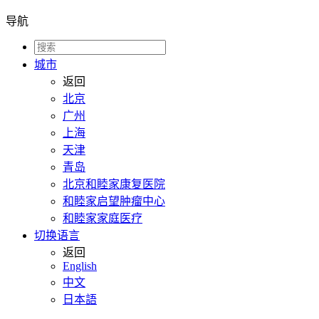
导航
城市
返回
北京
广州
上海
天津
青岛
北京和睦家康复医院
和睦家启望肿瘤中心
和睦家家庭医疗
切换语言
返回
English
中文
日本語