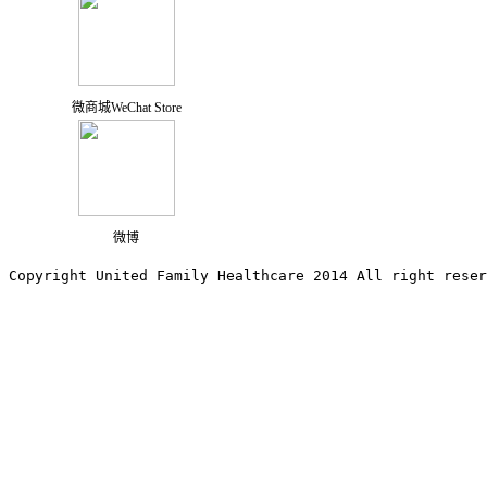
微商城WeChat Store
微博
Copyright United Family Healthcare 2014 All right re