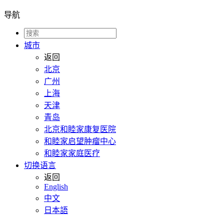
导航
城市
返回
北京
广州
上海
天津
青岛
北京和睦家康复医院
和睦家启望肿瘤中心
和睦家家庭医疗
切换语言
返回
English
中文
日本語