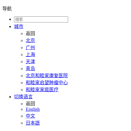
导航
城市
返回
北京
广州
上海
天津
青岛
北京和睦家康复医院
和睦家启望肿瘤中心
和睦家家庭医疗
切换语言
返回
English
中文
日本語