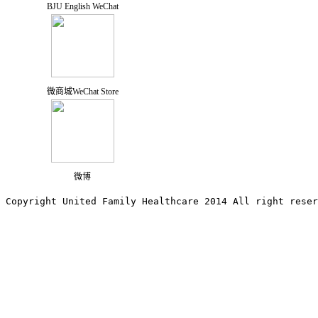
BJU English WeChat
微商城WeChat Store
微博
Copyright United Family Healthcare 2014 All right re