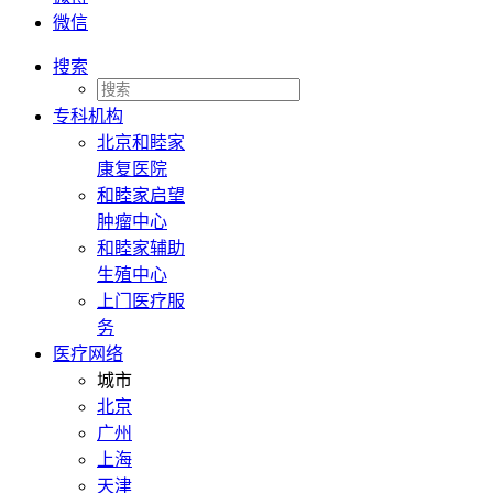
微信
搜索
专科机构
北京和睦家
康复医院
和睦家启望
肿瘤中心
和睦家辅助
生殖中心
上门医疗服
务
医疗网络
城市
北京
广州
上海
天津