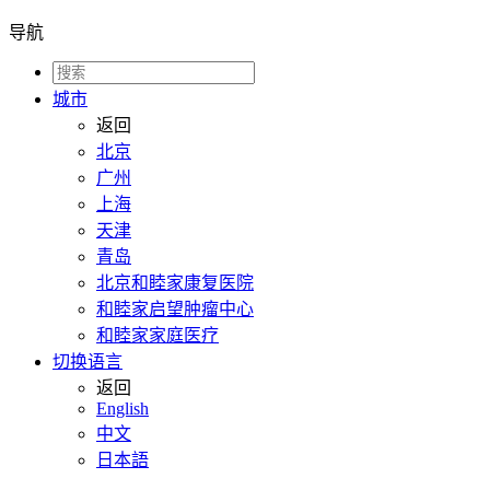
导航
城市
返回
北京
广州
上海
天津
青岛
北京和睦家康复医院
和睦家启望肿瘤中心
和睦家家庭医疗
切换语言
返回
English
中文
日本語