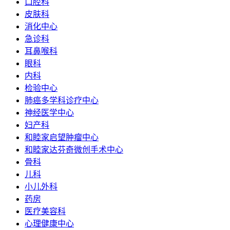
口腔科
皮肤科
消化中心
急诊科
耳鼻喉科
眼科
内科
检验中心
肺癌多学科诊疗中心
神经医学中心
妇产科
和睦家启望肿瘤中心
和睦家达芬奇微创手术中心
骨科
儿科
小儿外科
药房
医疗美容科
心理健康中心