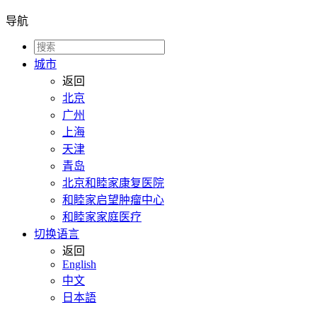
导航
城市
返回
北京
广州
上海
天津
青岛
北京和睦家康复医院
和睦家启望肿瘤中心
和睦家家庭医疗
切换语言
返回
English
中文
日本語