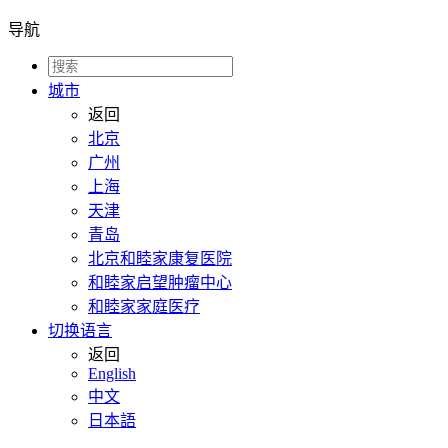
导航
城市
返回
北京
广州
上海
天津
青岛
北京和睦家康复医院
和睦家启望肿瘤中心
和睦家家庭医疗
切换语言
返回
English
中文
日本語