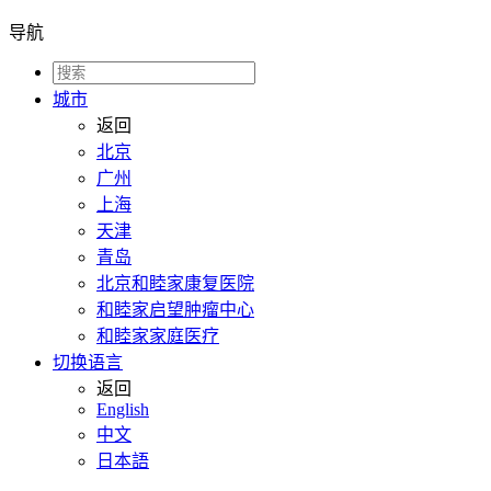
导航
城市
返回
北京
广州
上海
天津
青岛
北京和睦家康复医院
和睦家启望肿瘤中心
和睦家家庭医疗
切换语言
返回
English
中文
日本語