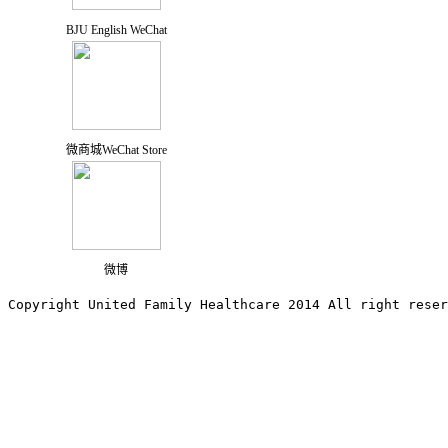
BJU English WeChat
微商城WeChat Store
微博
Copyright United Family Healthcare 2014 All right re