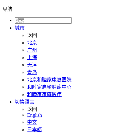
导航
城市
返回
北京
广州
上海
天津
青岛
北京和睦家康复医院
和睦家启望肿瘤中心
和睦家家庭医疗
切换语言
返回
English
中文
日本語