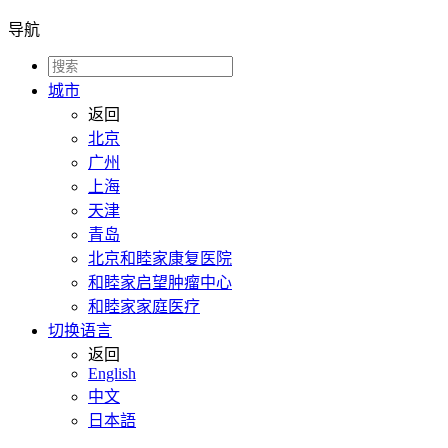
导航
城市
返回
北京
广州
上海
天津
青岛
北京和睦家康复医院
和睦家启望肿瘤中心
和睦家家庭医疗
切换语言
返回
English
中文
日本語