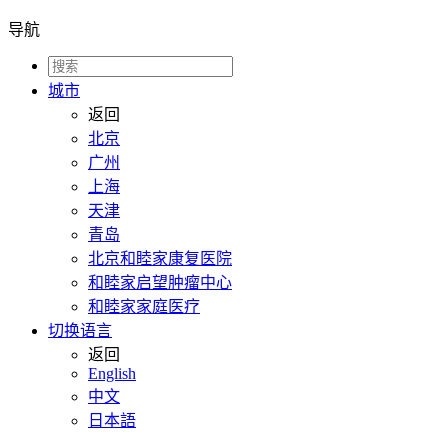
导航
城市
返回
北京
广州
上海
天津
青岛
北京和睦家康复医院
和睦家启望肿瘤中心
和睦家家庭医疗
切换语言
返回
English
中文
日本語