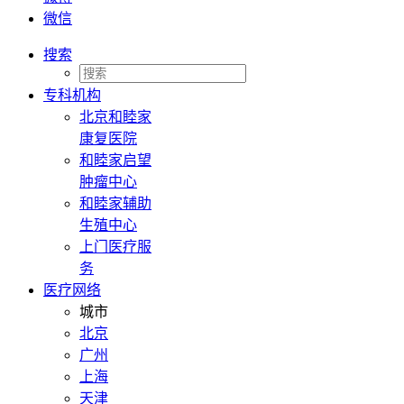
微信
搜索
专科机构
北京和睦家
康复医院
和睦家启望
肿瘤中心
和睦家辅助
生殖中心
上门医疗服
务
医疗网络
城市
北京
广州
上海
天津