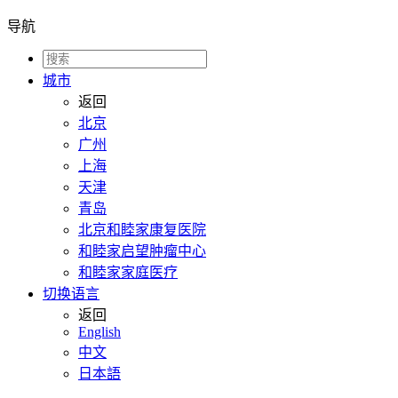
导航
城市
返回
北京
广州
上海
天津
青岛
北京和睦家康复医院
和睦家启望肿瘤中心
和睦家家庭医疗
切换语言
返回
English
中文
日本語