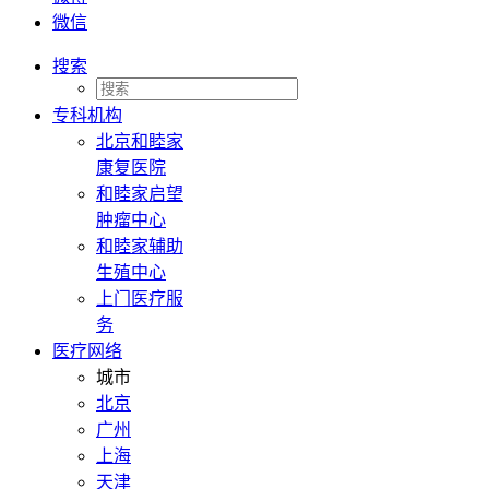
微信
搜索
专科机构
北京和睦家
康复医院
和睦家启望
肿瘤中心
和睦家辅助
生殖中心
上门医疗服
务
医疗网络
城市
北京
广州
上海
天津