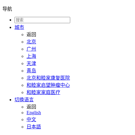
导航
城市
返回
北京
广州
上海
天津
青岛
北京和睦家康复医院
和睦家启望肿瘤中心
和睦家家庭医疗
切换语言
返回
English
中文
日本語