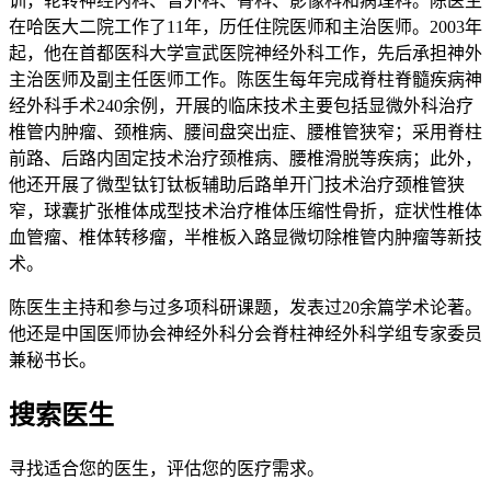
训，轮转神经内科、普外科、骨科、影像科和病理科。陈医生
在哈医大二院工作了11年，历任住院医师和主治医师。2003年
起，他在首都医科大学宣武医院神经外科工作，先后承担神外
主治医师及副主任医师工作。陈医生每年完成脊柱脊髓疾病神
经外科手术240余例，开展的临床技术主要包括显微外科治疗
椎管内肿瘤、颈椎病、腰间盘突出症、腰椎管狭窄；采用脊柱
前路、后路内固定技术治疗颈椎病、腰椎滑脱等疾病；此外，
他还开展了微型钛钉钛板辅助后路单开门技术治疗颈椎管狭
窄，球囊扩张椎体成型技术治疗椎体压缩性骨折，症状性椎体
血管瘤、椎体转移瘤，半椎板入路显微切除椎管内肿瘤等新技
术。
陈医生主持和参与过多项科研课题，发表过20余篇学术论著。
他还是中国医师协会神经外科分会脊柱神经外科学组专家委员
兼秘书长。
搜索医生
寻找适合您的医生，评估您的医疗需求。