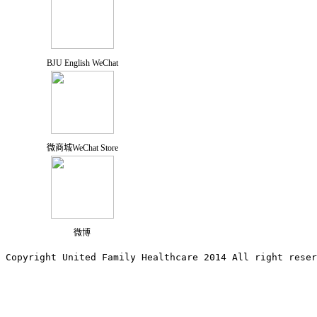
BJU English WeChat
微商城WeChat Store
微博
Copyright United Family Healthcare 2014 All right re