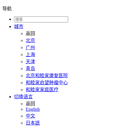
导航
城市
返回
北京
广州
上海
天津
青岛
北京和睦家康复医院
和睦家启望肿瘤中心
和睦家家庭医疗
切换语言
返回
English
中文
日本語