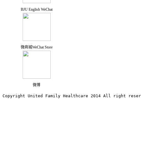
BJU English WeChat
微商城WeChat Store
微博
Copyright United Family Healthcare 2014 All right re