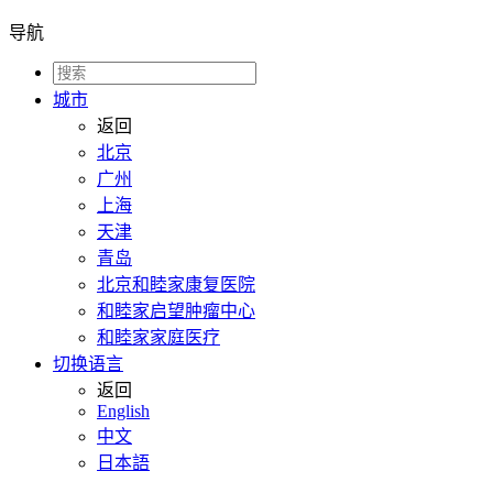
导航
城市
返回
北京
广州
上海
天津
青岛
北京和睦家康复医院
和睦家启望肿瘤中心
和睦家家庭医疗
切换语言
返回
English
中文
日本語