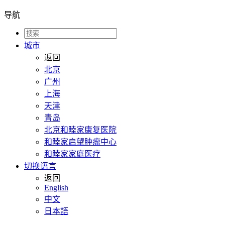
导航
城市
返回
北京
广州
上海
天津
青岛
北京和睦家康复医院
和睦家启望肿瘤中心
和睦家家庭医疗
切换语言
返回
English
中文
日本語