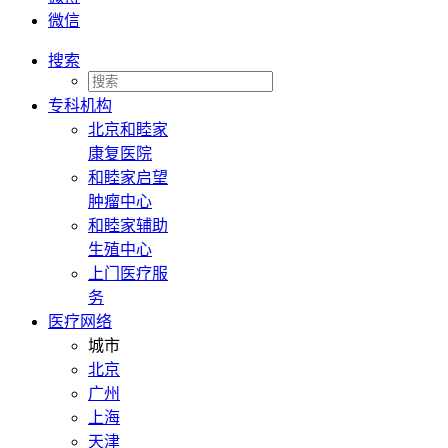
微信
搜索
专科机构
北京和睦家
康复医院
和睦家启望
肿瘤中心
和睦家辅助
生殖中心
上门医疗服
务
医疗网络
城市
北京
广州
上海
天津