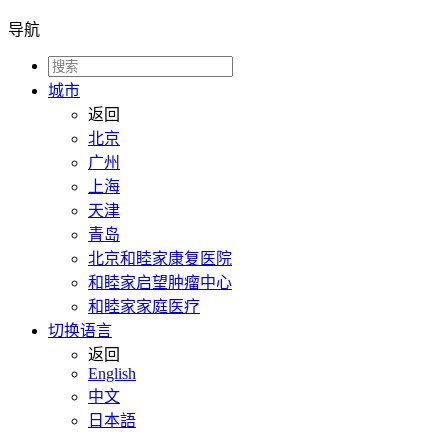
导航
城市
返回
北京
广州
上海
天津
青岛
北京和睦家康复医院
和睦家启望肿瘤中心
和睦家家庭医疗
切换语言
返回
English
中文
日本語