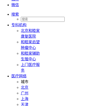
微信
搜索
专科机构
北京和睦家
康复医院
和睦家启望
肿瘤中心
和睦家辅助
生殖中心
上门医疗服
务
医疗网络
城市
北京
广州
上海
天津