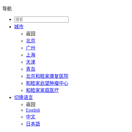
导航
城市
返回
北京
广州
上海
天津
青岛
北京和睦家康复医院
和睦家启望肿瘤中心
和睦家家庭医疗
切换语言
返回
English
中文
日本語