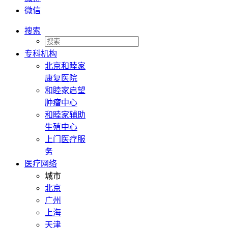
微信
搜索
专科机构
北京和睦家
康复医院
和睦家启望
肿瘤中心
和睦家辅助
生殖中心
上门医疗服
务
医疗网络
城市
北京
广州
上海
天津