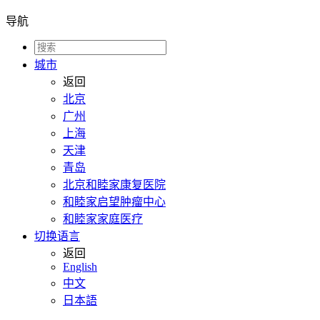
导航
城市
返回
北京
广州
上海
天津
青岛
北京和睦家康复医院
和睦家启望肿瘤中心
和睦家家庭医疗
切换语言
返回
English
中文
日本語