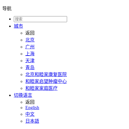
导航
城市
返回
北京
广州
上海
天津
青岛
北京和睦家康复医院
和睦家启望肿瘤中心
和睦家家庭医疗
切换语言
返回
English
中文
日本語