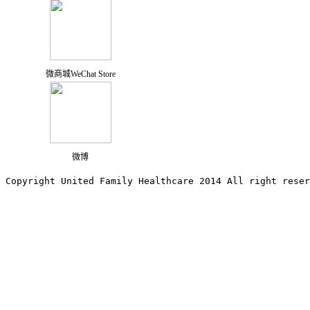
微商城WeChat Store
微博
Copyright United Family Healthcare 2014 All right re