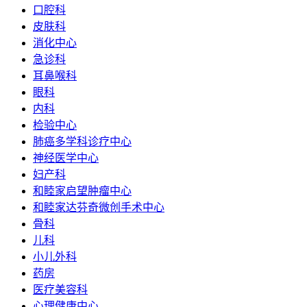
口腔科
皮肤科
消化中心
急诊科
耳鼻喉科
眼科
内科
检验中心
肺癌多学科诊疗中心
神经医学中心
妇产科
和睦家启望肿瘤中心
和睦家达芬奇微创手术中心
骨科
儿科
小儿外科
药房
医疗美容科
心理健康中心