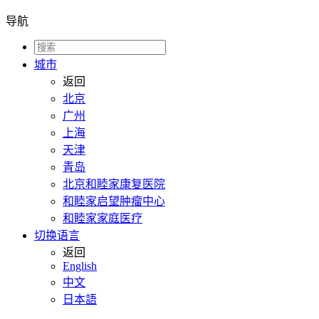
导航
城市
返回
北京
广州
上海
天津
青岛
北京和睦家康复医院
和睦家启望肿瘤中心
和睦家家庭医疗
切换语言
返回
English
中文
日本語