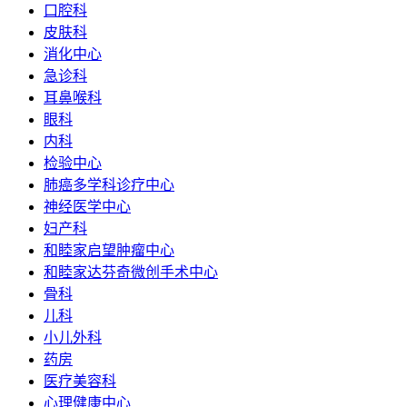
口腔科
皮肤科
消化中心
急诊科
耳鼻喉科
眼科
内科
检验中心
肺癌多学科诊疗中心
神经医学中心
妇产科
和睦家启望肿瘤中心
和睦家达芬奇微创手术中心
骨科
儿科
小儿外科
药房
医疗美容科
心理健康中心