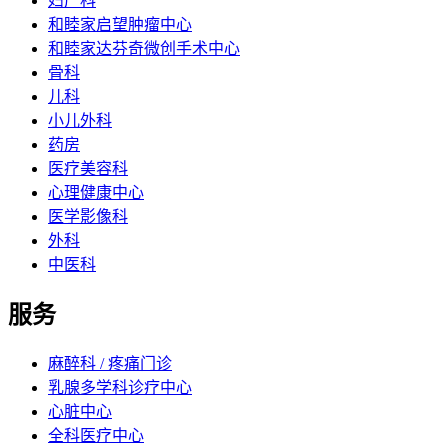
妇产科
和睦家启望肿瘤中心
和睦家达芬奇微创手术中心
骨科
儿科
小儿外科
药房
医疗美容科
心理健康中心
医学影像科
外科
中医科
服务
麻醉科 / 疼痛门诊
乳腺多学科诊疗中心
心脏中心
全科医疗中心