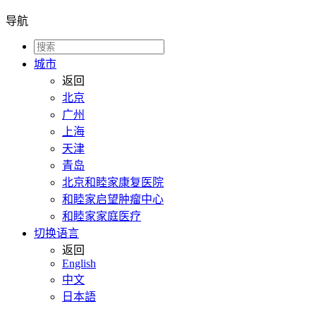
导航
城市
返回
北京
广州
上海
天津
青岛
北京和睦家康复医院
和睦家启望肿瘤中心
和睦家家庭医疗
切换语言
返回
English
中文
日本語