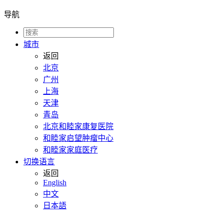
导航
城市
返回
北京
广州
上海
天津
青岛
北京和睦家康复医院
和睦家启望肿瘤中心
和睦家家庭医疗
切换语言
返回
English
中文
日本語