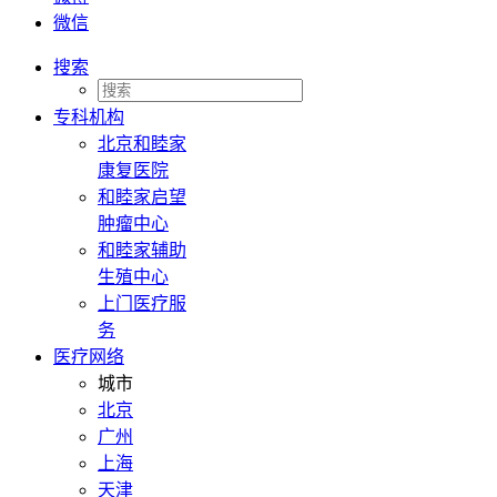
微信
搜索
专科机构
北京和睦家
康复医院
和睦家启望
肿瘤中心
和睦家辅助
生殖中心
上门医疗服
务
医疗网络
城市
北京
广州
上海
天津