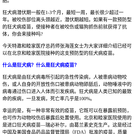
胞。
狂犬病潜伏期一般在1-3个月，最短一周，最长很少超过一
年。被咬伤部位离头颈越近，潜伏期越短。如果有一款预防型
的狂犬病疫苗，使接种者在被咬伤或猫狗抓伤前就获得了抗
体，你会来接种吗?
今天特邀和睦家医疗总药师张海莲女士为大家详细介绍已经可
以在北京和睦家医院接种的这支预防型的狂犬病疫苗。
什么是狂犬病？什么是狂犬病疫苗？
狂犬病是由狂犬病毒所引起的急性传染病，人被患病动物咬
伤，或人自身的开放性伤口被患病动物舔舐后，动物唾液中的
病毒通过伤口进入人体而引发疾病。狂犬病是人类已知的最致
命的疾病，一旦发病，死亡率几乎是100%。
幸运的是，有一种非常有效的疫苗，它既可以在暴露前预防，
也可作为动物咬伤后暴露后处置使用。北京和睦家医院使用的
是进口狂犬病疫苗—瑞必补尔，由葛兰素史克生产。这是经过
中国及美国食品药品监督管理局（FDA）批准的疫苗，质量