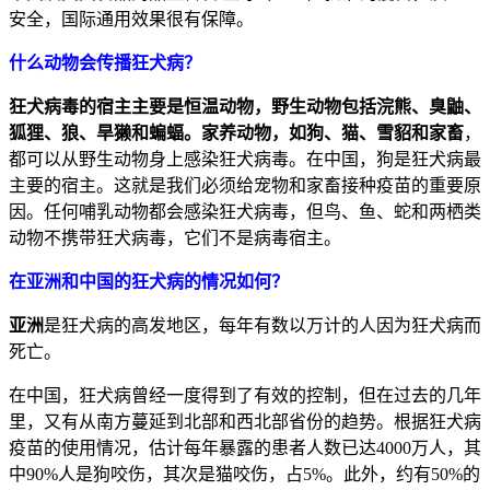
安全，国际通用效果很有保障。
什么动物会传播狂犬病？
狂犬病毒的宿主主要是恒温动物，野生动物包括浣熊、臭鼬、
狐狸、狼、旱獭和蝙蝠。家养动物，如狗、猫、雪貂和家畜
，
都可以从野生动物身上感染狂犬病毒。在中国，狗是狂犬病最
主要的宿主。这就是我们必须给宠物和家畜接种疫苗的重要原
因。任何哺乳动物都会感染狂犬病毒，但鸟、鱼、蛇和两栖类
动物不携带狂犬病毒，它们不是病毒宿主。
在亚洲和中国的狂犬病的情况如何？
亚洲
是狂犬病的高发地区，每年有数以万计的人因为狂犬病而
死亡。
在中国，狂犬病曾经一度得到了有效的控制，但在过去的几年
里，又有从南方蔓延到北部和西北部省份的趋势。根据狂犬病
疫苗的使用情况，估计每年暴露的患者人数已达4000万人，其
中90%人是狗咬伤，其次是猫咬伤，占5%。此外，约有50%的