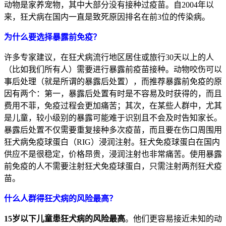
动物是家养宠物，其中大部分没有接种过疫苗。自2004年以
来，狂犬病在国内一直是致死原因排名在前3位的传染病。
为什么要选择暴露前免疫？
许多专家建议，在狂犬病流行地区居住或旅行30天以上的人
（比如我们所有人）需要进行暴露前疫苗接种。动物咬伤可以
事后处理（就是所谓的暴露后处置），而推荐暴露前免疫的原
因有两个：第一，暴露后处置有时是不容易及时获得的，而且
费用不菲，免疫过程会更加痛苦；其次，在某些人群中，尤其
是儿童，较小级别的暴露可能难于识别且不会及时告知家长。
暴露后处置不仅需要重复接种多次疫苗，而且要在伤口周围用
狂犬病免疫球蛋白（RIG）浸润注射。狂犬免疫球蛋白在国内
供应不是很稳定，价格昂贵，浸润注射也非常痛苦。使用暴露
前免疫的人不需要注射狂犬免疫球蛋白，只需注射两剂狂犬疫
苗。
什么人群得狂犬病的风险最高？
15岁以下儿童患狂犬病的风险最高
。他们更容易接近未知的动