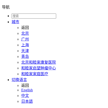
导航
城市
返回
北京
广州
上海
天津
青岛
北京和睦家康复医院
和睦家启望肿瘤中心
和睦家家庭医疗
切换语言
返回
English
中文
日本語