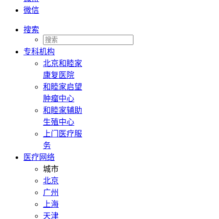
微信
搜索
专科机构
北京和睦家
康复医院
和睦家启望
肿瘤中心
和睦家辅助
生殖中心
上门医疗服
务
医疗网络
城市
北京
广州
上海
天津