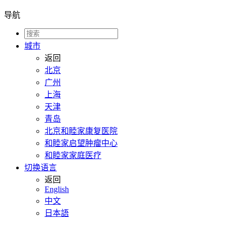
导航
城市
返回
北京
广州
上海
天津
青岛
北京和睦家康复医院
和睦家启望肿瘤中心
和睦家家庭医疗
切换语言
返回
English
中文
日本語