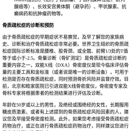
腺癌等）、长效安宫黄体酮（避孕药）、甲状腺素、抗
癫痫药和抗肿瘤药物等。
骨质疏松症的诊断和预防
由于骨质疏松症的早期症状不易察觉，及早了解您的家族病
史、诊断和治疗骨质疏松症非常必要。世界卫生组织的骨质疏
松症国际诊断标准是腰椎、股骨颈、或全髋、前臂1/3处的T值
等于或小于-2.5。骨量诊断（骨矿测定）是骨质疏松症诊断的
重要内容之一，双能X线（DXA）骨密度仪是现今临床评估骨
量的主要工具和金标准（或者说是唯一的诊断设备），可用于
检测是否存在骨质疏松症，同时预测骨折风险并监督疗效。目
前，北京和睦家医院已引进双能X线骨密度仪，骨密度专家及
骨科专家将根据患者的检测结果进行评估及诊断。
年龄在50岁或以上的男性，及绝经或围绝经的女性，长期服用
糖皮质激素、或者有上述提到的骨质疏松症风险因素的人，建
议您及早接受骨密度检测。此外，如果您考虑接受骨质疏松症
药物治疗，或正在进行骨质疏松症药物治疗，同样建议您进行