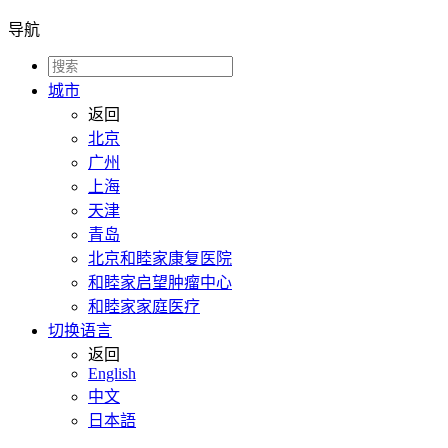
导航
城市
返回
北京
广州
上海
天津
青岛
北京和睦家康复医院
和睦家启望肿瘤中心
和睦家家庭医疗
切换语言
返回
English
中文
日本語