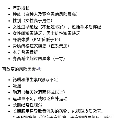
年龄增长
种族（白种人及亚裔患病风险最高）
性别（女性高于男性）
女性过早绝经（不超过45岁），包括手术后停经
女性雌激素缺乏，男士雄性激素缺乏
纤瘦体质（BMI值低于19）
骨质疏松症家族史（直系亲属）
本身曾患骨折
身高减少超过四厘米（一寸）
[3]
可改变的风险因素
：
钙质和维生素D摄取不足
吸烟
酗酒（每天饮酒两杯或以上）
运动量不足，或缺乏户外运动
长期经常性腹泻
长期服用易导致骨流失的药物，包括糖皮质激素、
GnRH拮抗剂（治疗子宫肌瘤、子宫内膜异位症、前列