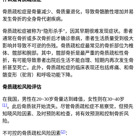
骨质疏松症是骨量减少、骨质量退化，导致骨骼脆性增加并易
发生骨折的全身骨代谢疾病。
骨质疏松症被称为“隐形杀手”，因其早期很难发现症状。患者
通常在骨折或多次骨折后才确诊患病，患者生活质量受到极大
影响并导致不可逆的伤残。骨质疏松症最常见的骨折部位为椎
体、髋部和腕部。其中，髋部骨折是最严重的骨质疏松性骨
折，有可能导致患者出院后生活不能自理、短期内再次发生骨
折甚至死亡。此外，骨质疏松症的临床表现还包括疼痛、和骨
骼变形（驼背）和呼吸功能下降。
骨质疏松风险评估
在我国，男性在20~30岁骨量达到峰值，女性则在30~40岁
[1]
。此后骨质就开始流失。尽管骨质疏松症不易察觉，但预先
知晓风险因素、及时预防和检查，将有效预测和控制骨折风
险。
[2]
不可控的骨质疏松风险因素
：