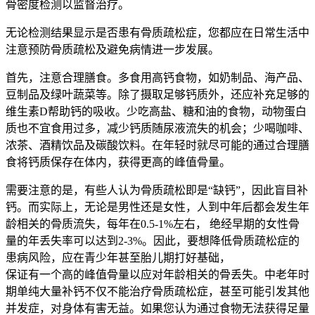
骨密度检测以监督治疗。
无论检测结果显示是否患有骨质疏松症，您都应在日常生活中
注意预防骨质疏松及避免病情进一步发展。
首先，注意合理膳食。多食用高钙食物，如奶制品、海产品、
豆制品及绿叶蔬菜等。除了摄取足够钙质外，还应补充足够的
维生素D帮助钙的吸收。少吃高盐、糖和油的食物，动物蛋白
质也不宜食用过多，减少钙质随尿液流失的机会；少喝咖啡、
浓茶、酒精饮品及碳酸饮料。在年轻时就尽可能的通过合理膳
食将钙质保存在体内，获得更高的峰值骨量。
需要注意的是，有些人认为骨质疏松即是“缺钙”，因此盲目补
钙。而实际上，无论是男性还是女性，人到中年后都会发生年
龄相关的骨质流失，每年在0.5-1%左右， 绝经早期的女性骨
量的年丢失率可以达到2-3%。因此，要想降低骨质疏松症的
患病风险，应在青少年甚至胎儿期打好基础，
保证有一个高的峰值骨量以应对年龄相关的骨丢失。中老年时
期单纯大量补钙不仅不能治疗骨质疏松症，甚至可能引发其他
并发症，对身体有害无益。如果您认为通过食物无法获得足量