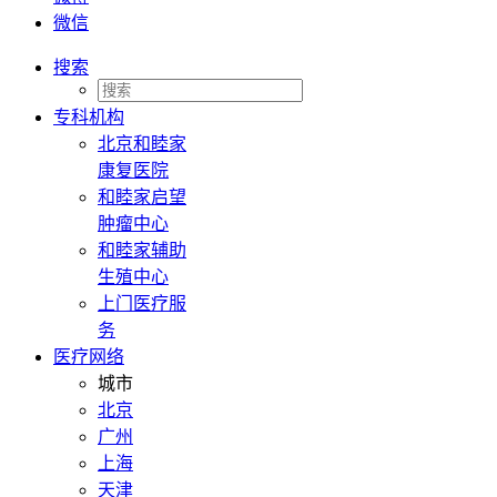
微信
搜索
专科机构
北京和睦家
康复医院
和睦家启望
肿瘤中心
和睦家辅助
生殖中心
上门医疗服
务
医疗网络
城市
北京
广州
上海
天津