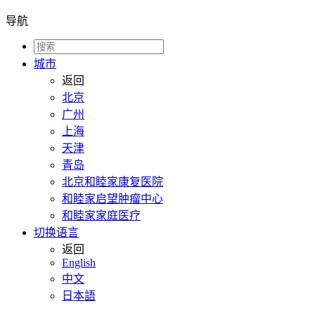
导航
城市
返回
北京
广州
上海
天津
青岛
北京和睦家康复医院
和睦家启望肿瘤中心
和睦家家庭医疗
切换语言
返回
English
中文
日本語