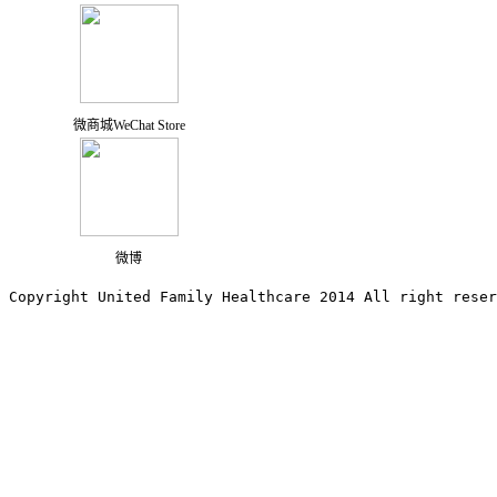
微商城WeChat Store
微博
Copyright United Family Healthcare 2014 All right re