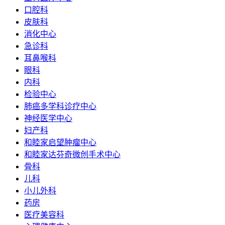
口腔科
皮肤科
消化中心
急诊科
耳鼻喉科
眼科
内科
检验中心
肺癌多学科诊疗中心
神经医学中心
妇产科
和睦家启望肿瘤中心
和睦家达芬奇微创手术中心
骨科
儿科
小儿外科
药房
医疗美容科