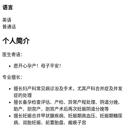
语言
英语
普通话
个人简介
医生寄语：
愿开心孕产！母子平安！
专业擅长：
擅长妇产科常见病诊治及手术，尤其产科合并症及并发
症的处理
擅长备孕检查评估、产检、异常产程处理、阴道分娩、
助产、剖宫产、剖宫产术后再次妊娠阴道分娩等
擅长妊娠合并甲状腺疾病、妊娠期高血压、妊娠期糖尿
病、双胎妊娠、前置胎盘、瘢痕子宫