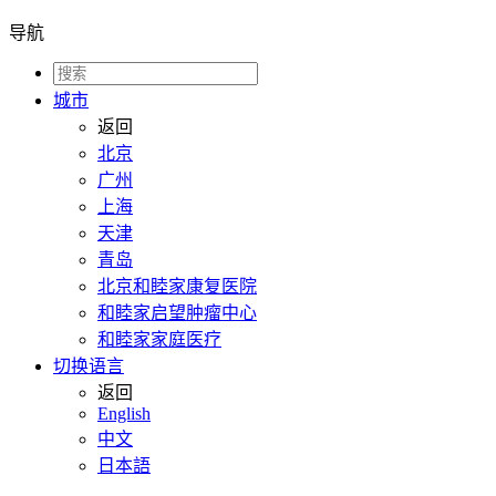
导航
城市
返回
北京
广州
上海
天津
青岛
北京和睦家康复医院
和睦家启望肿瘤中心
和睦家家庭医疗
切换语言
返回
English
中文
日本語