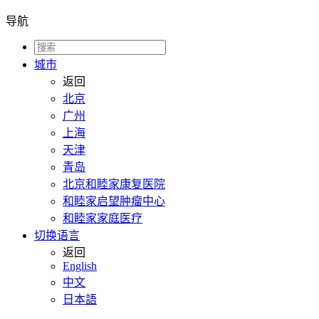
导航
城市
返回
北京
广州
上海
天津
青岛
北京和睦家康复医院
和睦家启望肿瘤中心
和睦家家庭医疗
切换语言
返回
English
中文
日本語