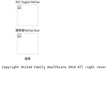
BJU English WeChat
微商城WeChat Store
微博
Copyright United Family Healthcare 2014 All right re