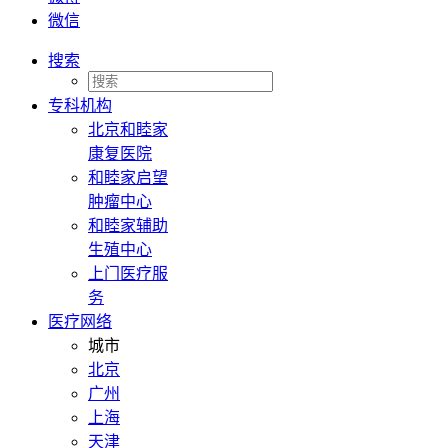
微信
搜索
专科机构
北京和睦家
康复医院
和睦家启望
肿瘤中心
和睦家辅助
生殖中心
上门医疗服
务
医疗网络
城市
北京
广州
上海
天津