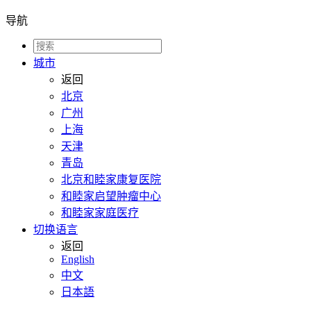
导航
城市
返回
北京
广州
上海
天津
青岛
北京和睦家康复医院
和睦家启望肿瘤中心
和睦家家庭医疗
切换语言
返回
English
中文
日本語