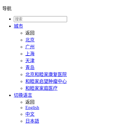
导航
城市
返回
北京
广州
上海
天津
青岛
北京和睦家康复医院
和睦家启望肿瘤中心
和睦家家庭医疗
切换语言
返回
English
中文
日本語