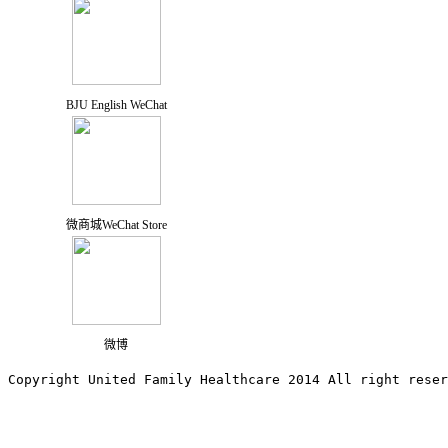
BJU English WeChat
微商城WeChat Store
微博
Copyright United Family Healthcare 2014 All right re