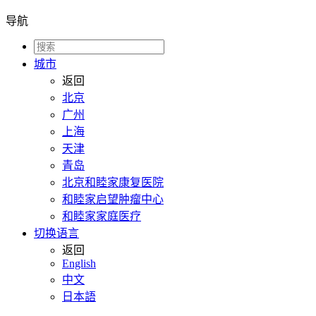
导航
城市
返回
北京
广州
上海
天津
青岛
北京和睦家康复医院
和睦家启望肿瘤中心
和睦家家庭医疗
切换语言
返回
English
中文
日本語