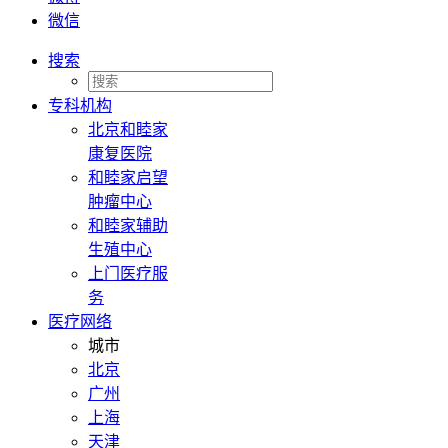
微信
搜索
专科机构
北京和睦家
康复医院
和睦家启望
肿瘤中心
和睦家辅助
生殖中心
上门医疗服
务
医疗网络
城市
北京
广州
上海
天津