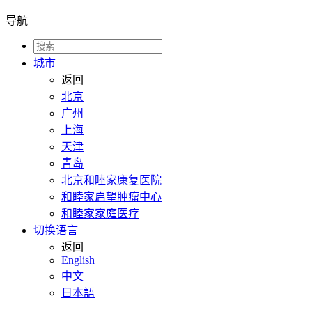
导航
城市
返回
北京
广州
上海
天津
青岛
北京和睦家康复医院
和睦家启望肿瘤中心
和睦家家庭医疗
切换语言
返回
English
中文
日本語