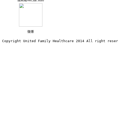
微商城WeChat Store
微博
Copyright United Family Healthcare 2014 All right re