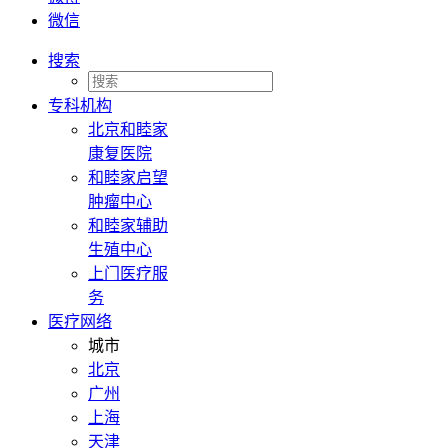
微信
搜索
专科机构
北京和睦家
康复医院
和睦家启望
肿瘤中心
和睦家辅助
生殖中心
上门医疗服
务
医疗网络
城市
北京
广州
上海
天津