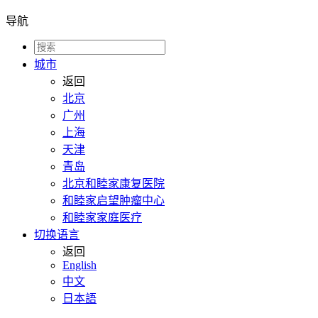
导航
城市
返回
北京
广州
上海
天津
青岛
北京和睦家康复医院
和睦家启望肿瘤中心
和睦家家庭医疗
切换语言
返回
English
中文
日本語