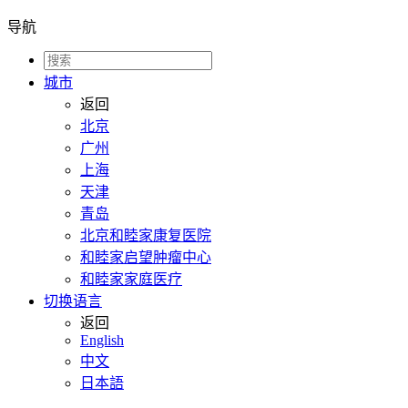
导航
城市
返回
北京
广州
上海
天津
青岛
北京和睦家康复医院
和睦家启望肿瘤中心
和睦家家庭医疗
切换语言
返回
English
中文
日本語