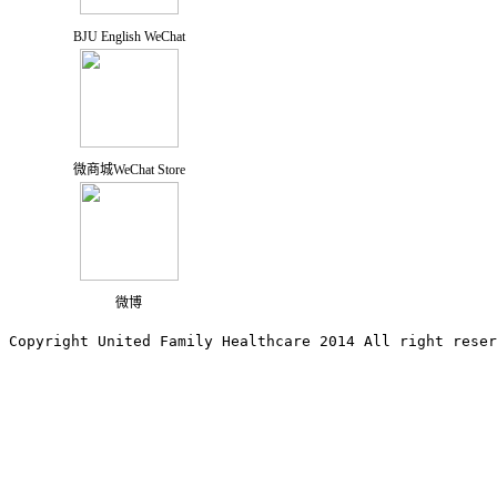
BJU English WeChat
微商城WeChat Store
微博
Copyright United Family Healthcare 2014 All right re