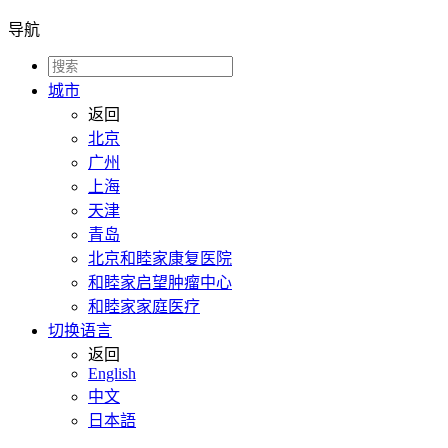
导航
城市
返回
北京
广州
上海
天津
青岛
北京和睦家康复医院
和睦家启望肿瘤中心
和睦家家庭医疗
切换语言
返回
English
中文
日本語