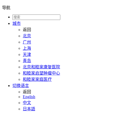
导航
城市
返回
北京
广州
上海
天津
青岛
北京和睦家康复医院
和睦家启望肿瘤中心
和睦家家庭医疗
切换语言
返回
English
中文
日本語