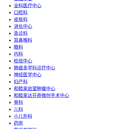
全科医疗中心
口腔科
皮肤科
消化中心
急诊科
耳鼻喉科
眼科
内科
检验中心
肺癌多学科诊疗中心
神经医学中心
妇产科
和睦家启望肿瘤中心
和睦家达芬奇微创手术中心
骨科
儿科
小儿外科
药房