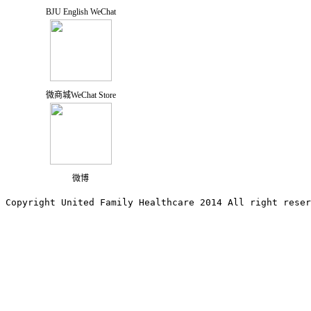
BJU English WeChat
微商城WeChat Store
微博
Copyright United Family Healthcare 2014 All right re