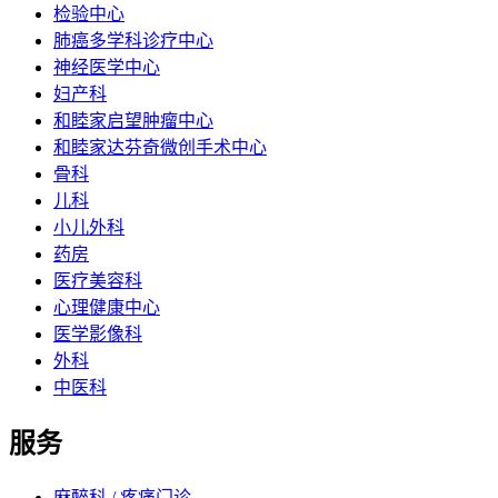
检验中心
肺癌多学科诊疗中心
神经医学中心
妇产科
和睦家启望肿瘤中心
和睦家达芬奇微创手术中心
骨科
儿科
小儿外科
药房
医疗美容科
心理健康中心
医学影像科
外科
中医科
服务
麻醉科 / 疼痛门诊