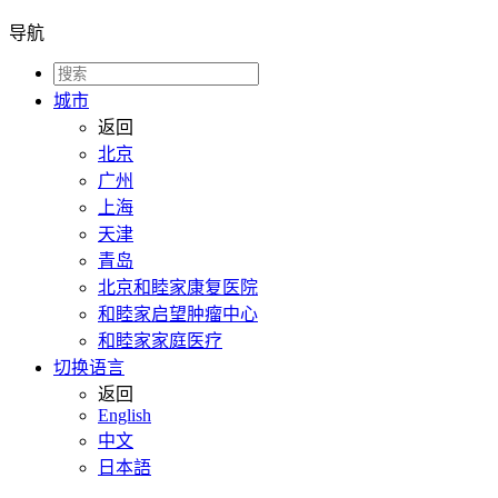
导航
城市
返回
北京
广州
上海
天津
青岛
北京和睦家康复医院
和睦家启望肿瘤中心
和睦家家庭医疗
切换语言
返回
English
中文
日本語