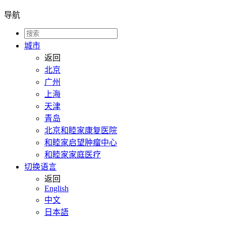
导航
城市
返回
北京
广州
上海
天津
青岛
北京和睦家康复医院
和睦家启望肿瘤中心
和睦家家庭医疗
切换语言
返回
English
中文
日本語