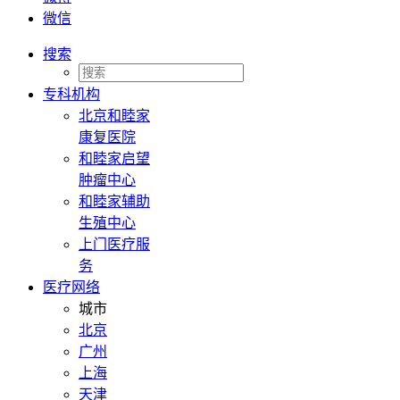
微信
搜索
专科机构
北京和睦家
康复医院
和睦家启望
肿瘤中心
和睦家辅助
生殖中心
上门医疗服
务
医疗网络
城市
北京
广州
上海
天津