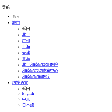
导航
城市
返回
北京
广州
上海
天津
青岛
北京和睦家康复医院
和睦家启望肿瘤中心
和睦家家庭医疗
切换语言
返回
English
中文
日本語