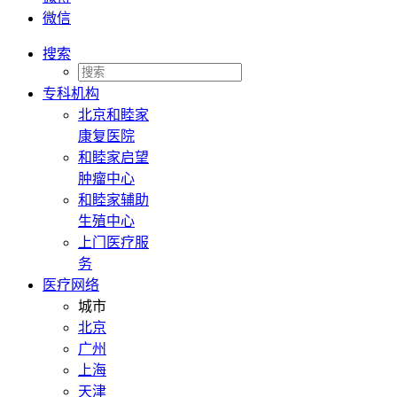
微信
搜索
专科机构
北京和睦家
康复医院
和睦家启望
肿瘤中心
和睦家辅助
生殖中心
上门医疗服
务
医疗网络
城市
北京
广州
上海
天津