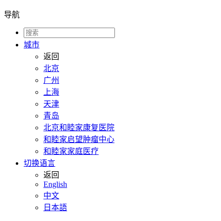
导航
城市
返回
北京
广州
上海
天津
青岛
北京和睦家康复医院
和睦家启望肿瘤中心
和睦家家庭医疗
切换语言
返回
English
中文
日本語